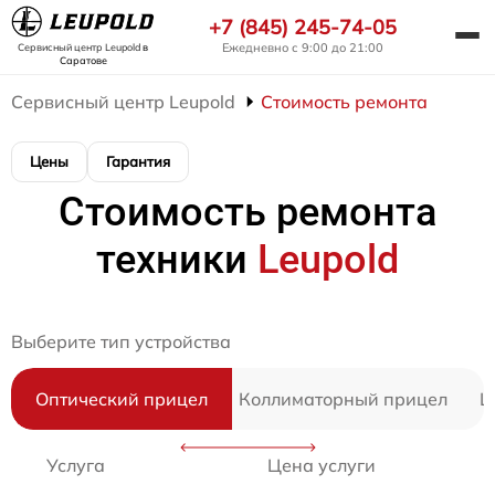
+7 (845) 245-74-05
Ежедневно с 9:00 до 21:00
Сервисный центр Leupold
в
Саратове
Сервисный центр Leupold
Стоимость ремонта
Цены
Гарантия
Стоимость ремонта
техники
Leupold
Выберите тип устройства
Оптический прицел
Коллиматорный прицел
Ц
Услуга
Цена услуги