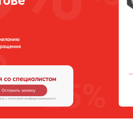
тове
 желанию
бращения
я со специалистом
Оставить заявку
есь c
политикой конфиденциальности