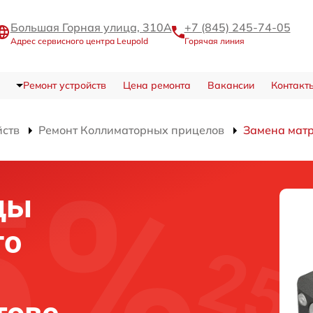
Большая Горная улица, 310А
+7 (845) 245-74-05
Адрес сервисного центра Leupold
Горячая линия
Ремонт устройств
Цена ремонта
Вакансии
Контакт
йств
Ремонт Коллиматорных прицелов
Замена мат
цы
го