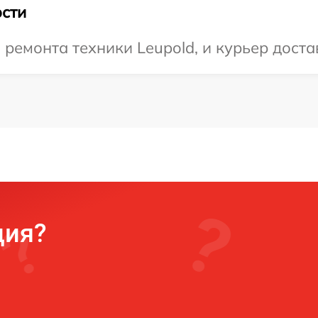
сти
емонта техники Leupold, и курьер достав
ция?