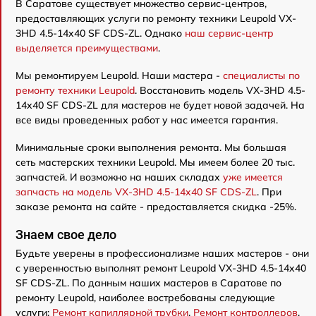
В Саратове существует множество сервис-центров,
предоставляющих услуги по ремонту техники Leupold VX-
3HD 4.5-14x40 SF CDS-ZL. Однако
наш сервис-центр
выделяется преимуществами
.
Мы ремонтируем Leupold. Наши мастера -
специалисты по
ремонту техники Leupold
. Восстановить модель VX-3HD 4.5-
14x40 SF CDS-ZL для мастеров не будет новой задачей. На
все виды проведенных работ у нас имеется гарантия.
Минимальные сроки выполнения ремонта. Мы большая
сеть мастерских техники Leupold. Мы имеем более 20 тыс.
запчастей. И возможно на наших складах
уже имеется
запчасть на модель VX-3HD 4.5-14x40 SF CDS-ZL
. При
заказе ремонта на сайте - предоставляется скидка -25%.
Знаем свое дело
Будьте уверены в профессионализме наших мастеров - они
с уверенностью выполнят ремонт Leupold VX-3HD 4.5-14x40
SF CDS-ZL. По данным наших мастеров в Саратове по
ремонту Leupold, наиболее востребованы следующие
услуги:
Ремонт капиллярной трубки
,
Ремонт контроллеров
,