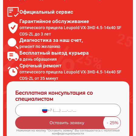
Официальный сервис
Гарантийное обслуживание
оптического прицела Leupold VX-3HD 4.5-14x40 SF
CDS-ZL до 3 лет
Диагностика за наш счет,
ремонт по желанию
Бесплатный выезд курьера
в день обращения
Срочный ремонт
оптического прицела Leupold VX-3HD 4.5-14x40 SF
CDS-ZL от 35 минут
Бесплатная консультация со
специалистом
Оставить заявку
Нажимая на кнопку "Оставить заявку" Вы соглашаетесь c
политикой
конфиденциальности