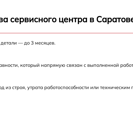
от 60 мин
ва сервисного центра в Саратов
от 60 мин
 детали — до 3 месяцев.
6
от 60 мин
от 60 мин
авности, который напрямую связан с выполненной рабо
от 60 мин
 из строя, утрата работоспособности или техническим
от 60 мин
от 60 мин
от 60 мин