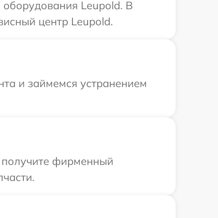
оборудования Leupold. В
висный центр Leupold.
онта и займемся устранением
ы получите фирменный
пчасти.