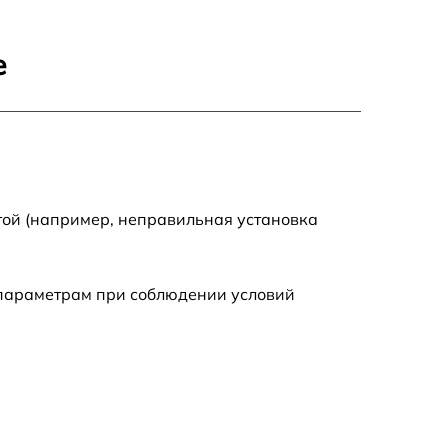
1000 р
е
590 р
650 р
590 р
той (например, неправильная установка
590 р
 параметрам при соблюдении условий
590 р
650 р
2000 р