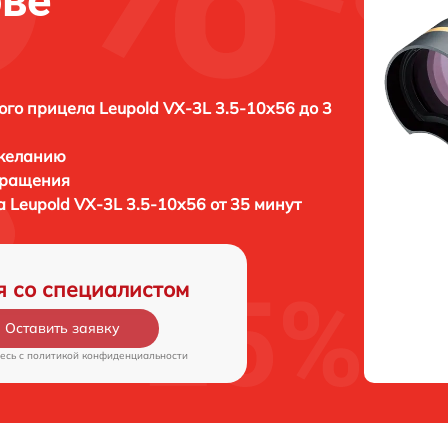
ове
ого прицела Leupold VX-3L 3.5-10x56 до 3
 желанию
бращения
 Leupold VX-3L 3.5-10x56 от 35 минут
я со специалистом
Оставить заявку
есь c
политикой конфиденциальности